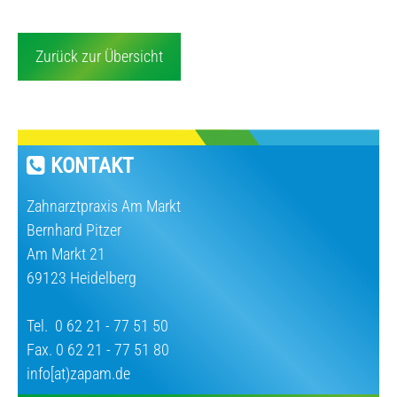
Zurück zur Übersicht
KONTAKT
Zahnarztpraxis Am Markt
Bernhard Pitzer
Am Markt 21
69123 Heidelberg
Tel.
0 62 21 - 77 51 50
Fax. 0 62 21 - 77 51 80
info[at)zapam.de