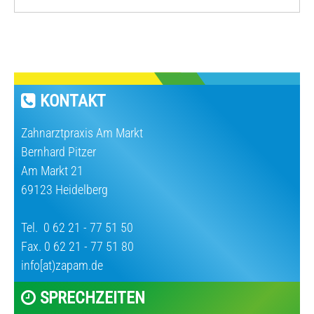
KONTAKT
Zahnarztpraxis Am Markt
Bernhard Pitzer
Am Markt 21
69123 Heidelberg
Tel.
0 62 21 - 77 51 50
Fax. 0 62 21 - 77 51 80
info[at)zapam.de
SPRECHZEITEN